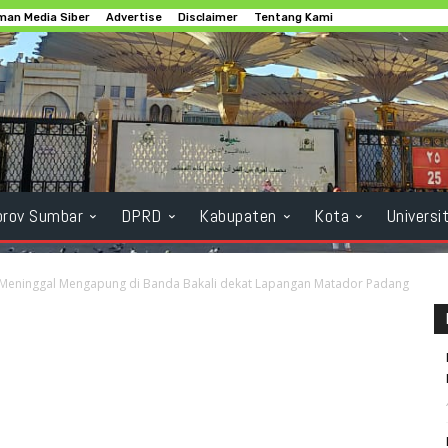
an Media Siber
Advertise
Disclaimer
Tentang Kami
rov Sumbar
DPRD
Kabupaten
Kota
Universi
Meninggal Mengapung di Banda Bakali dekat Lapangan Matador Padang