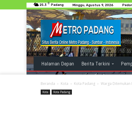
C
25.3
Padang
Minggu, Agustus 9, 2026
Pedom
Halaman Depan
Berita Terkini
Pemp
Beranda
Kota
Kota Padang
Warga Ditemukan 
Kota
Kota Padang