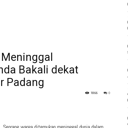
 Meninggal
da Bakali dekat
r Padang
1866
0
Seorang warga ditemukan meninggal dunia dalam