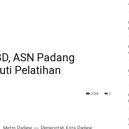
BD, ASN Padang
ti Pelatihan
2134
0
Metro Padang — Pemerintah Kota Padang