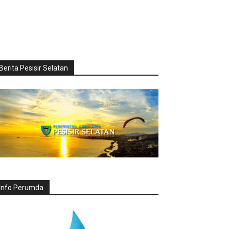
Berita Pesisir Selatan
Info Perumda