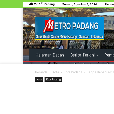
C
27.7
Padang
Jumat, Agustus 7, 2026
Pedom
Halaman Depan
Berita Terkini
Pemp
Beranda
Kota
Kota Padang
Tanpa Bebani APBD
Kota
Kota Padang