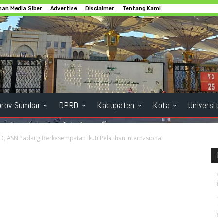
an Media Siber
Advertise
Disclaimer
Tentang Kami
rov Sumbar
DPRD
Kabupaten
Kota
Universi
, ASN Padang Berkesempatan Ikuti Pelatihan Internasional