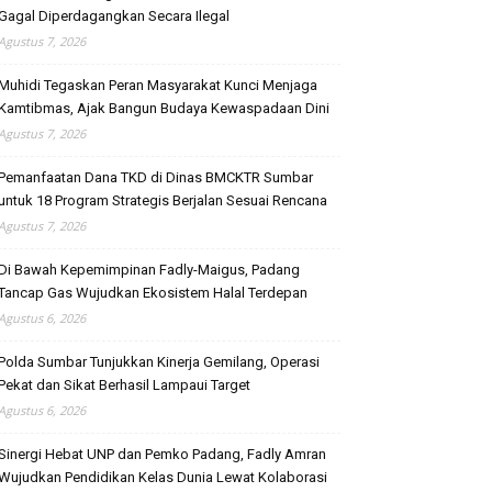
Gagal Diperdagangkan Secara Ilegal
Agustus 7, 2026
Muhidi Tegaskan Peran Masyarakat Kunci Menjaga
Kamtibmas, Ajak Bangun Budaya Kewaspadaan Dini
Agustus 7, 2026
Pemanfaatan Dana TKD di Dinas BMCKTR Sumbar
untuk 18 Program Strategis Berjalan Sesuai Rencana
Agustus 7, 2026
Di Bawah Kepemimpinan Fadly-Maigus, Padang
Tancap Gas Wujudkan Ekosistem Halal Terdepan
Agustus 6, 2026
Polda Sumbar Tunjukkan Kinerja Gemilang, Operasi
Pekat dan Sikat Berhasil Lampaui Target
Agustus 6, 2026
Sinergi Hebat UNP dan Pemko Padang, Fadly Amran
Wujudkan Pendidikan Kelas Dunia Lewat Kolaborasi