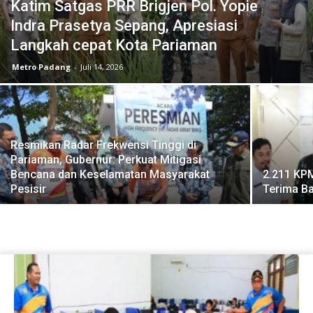
Katim Satgas PRR Brigjen Pol. Yopie
Indra Prasetya Sepang, Apresiasi
Langkah cepat Kota Pariaman
Metro Padang
-
Juli 14, 2026
Resmikan Radar Frekwensi Tinggi di
Pariaman, Gubernur: Perkuat Mitigasi
Bencana dan Keselamatan Masyarakat
2.211 KP
Pesisir
Terima B