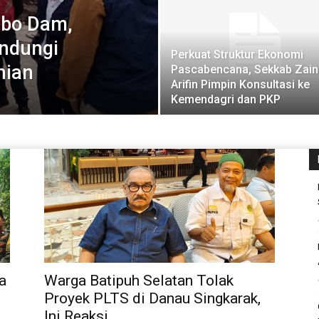
abo Dam,
indungi
Perkuat Struktur Ekonomi
nian
Pascabencana, Sekkab Zain
Arifin Pimpin Konsultasi ke
Kemendagri dan PKP
a
Warga Batipuh Selatan Tolak
Proyek PLTS di Danau Singkarak,
Ini Reaksi...