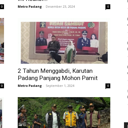
Metro Padang
-
Desember 23, 2024
0
0
2 Tahun Menggabdi, Karutan
Padang Panjang Mohon Pamit
Metro Padang
-
September 1, 2024
0
0