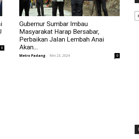
Ka
i
Gubernur Sumbar Imbau
U
Masyarakat Harap Bersabar,
Perbaikan Jalan Lembah Anai
Akan...
0
Metro Padang
-
Mei 23, 2024
0