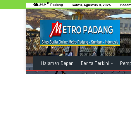
C
29.9
Padang
Sabtu, Agustus 8, 2026
Pedom
Halaman Depan
Berita Terkini
Pemp