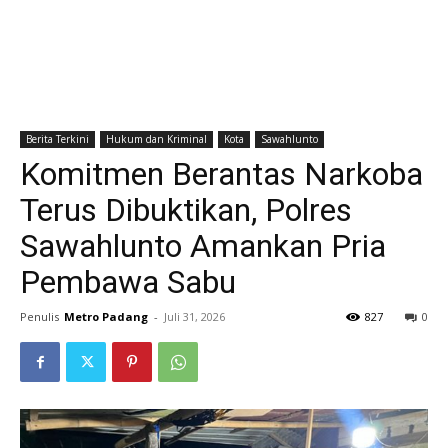
Berita Terkini
Hukum dan Kriminal
Kota
Sawahlunto
Komitmen Berantas Narkoba
Terus Dibuktikan, Polres
Sawahlunto Amankan Pria
Pembawa Sabu
Penulis
Metro Padang
-
Juli 31, 2026
827
0