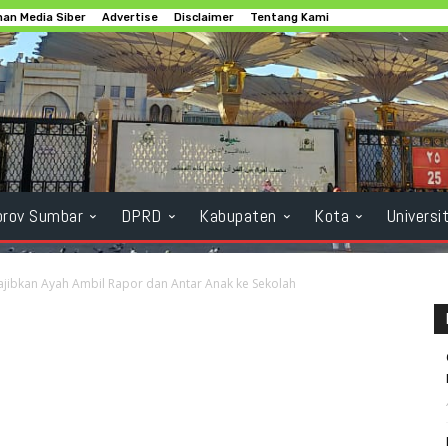
an Media Siber
Advertise
Disclaimer
Tentang Kami
rov Sumbar
DPRD
Kabupaten
Kota
Universi
ibkan Ayah Ambil Rapor dan Antar Anak ke Sekolah