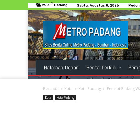
C
25.3
Padang
Sabtu, Agustus 8, 2026
Pedom
Halaman Depan
Berita Terkini
Pemp
Beranda
Kota
Kota Padang
Pemkot Padang Waj
Kota
Kota Padang