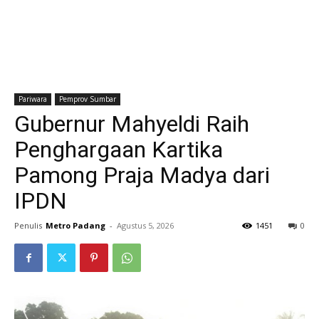
Pariwara
Pemprov Sumbar
Gubernur Mahyeldi Raih
Penghargaan Kartika
Pamong Praja Madya dari
IPDN
Penulis
Metro Padang
-
Agustus 5, 2026
1451
0