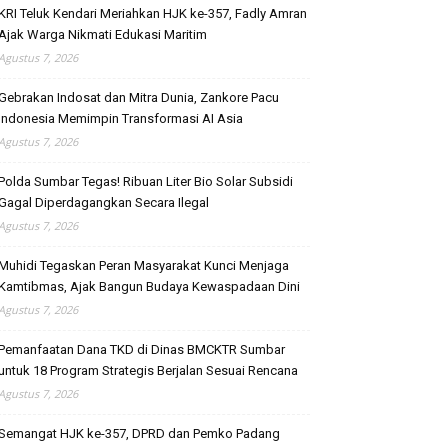
KRI Teluk Kendari Meriahkan HJK ke-357, Fadly Amran
Ajak Warga Nikmati Edukasi Maritim
Agustus 7, 2026
Gebrakan Indosat dan Mitra Dunia, Zankore Pacu
Indonesia Memimpin Transformasi AI Asia
Agustus 7, 2026
Polda Sumbar Tegas! Ribuan Liter Bio Solar Subsidi
Gagal Diperdagangkan Secara Ilegal
Agustus 7, 2026
Muhidi Tegaskan Peran Masyarakat Kunci Menjaga
Kamtibmas, Ajak Bangun Budaya Kewaspadaan Dini
Agustus 7, 2026
Pemanfaatan Dana TKD di Dinas BMCKTR Sumbar
untuk 18 Program Strategis Berjalan Sesuai Rencana
Agustus 7, 2026
Semangat HJK ke-357, DPRD dan Pemko Padang