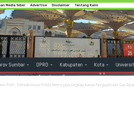
an Media Siber
Advertise
Disclaimer
Tentang Kami
rov Sumbar
DPRD
Kabupaten
Kota
Universi
avo Polri , Ditreskrimsus Polda Metro Jaya Ungkap Kasus Pengoplosan Gas Elpiji.