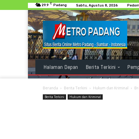
C
29.9
Padang
Sabtu, Agustus 8, 2026
Pedom
Halaman Depan
Berita Terkini
Pemp
Beranda
Berita Terkini
Hukum dan Kriminal
Br
Berita Terkini
Hukum dan Kriminal