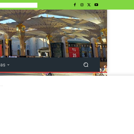
tas
..