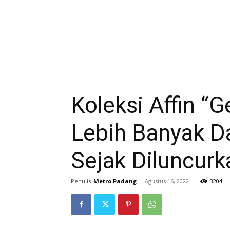
Koleksi Affin “
Lebih Banyak D
Sejak Diluncurk
Penulis
Metro Padang
-
Agustus 16, 2022
3204