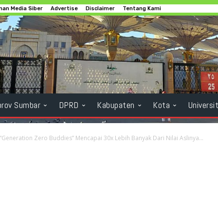
an Media Siber
Advertise
Disclaimer
Tentang Kami
rov Sumbar
DPRD
Kabupaten
Kota
Universi
n “Generation Zero Buddies” Mencapai 30x Lebih Banyak Dari Nilai Aslinya...