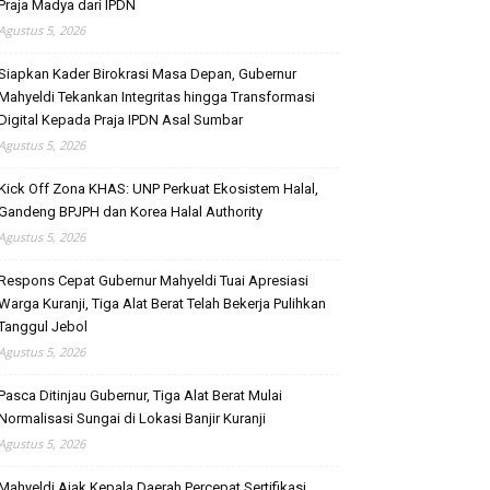
Praja Madya dari IPDN
Agustus 5, 2026
Siapkan Kader Birokrasi Masa Depan, Gubernur
Mahyeldi Tekankan Integritas hingga Transformasi
Digital Kepada Praja IPDN Asal Sumbar
Agustus 5, 2026
Kick Off Zona KHAS: UNP Perkuat Ekosistem Halal,
Gandeng BPJPH dan Korea Halal Authority
Agustus 5, 2026
Respons Cepat Gubernur Mahyeldi Tuai Apresiasi
Warga Kuranji, Tiga Alat Berat Telah Bekerja Pulihkan
Tanggul Jebol
Agustus 5, 2026
Pasca Ditinjau Gubernur, Tiga Alat Berat Mulai
Normalisasi Sungai di Lokasi Banjir Kuranji
Agustus 5, 2026
Mahyeldi Ajak Kepala Daerah Percepat Sertifikasi