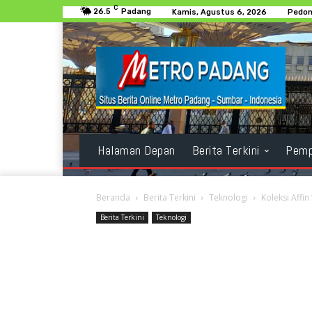
C
26.5
Padang
Kamis, Agustus 6, 2026
Pedom
Halaman Depan
Berita Terkini
Pemp
Beranda
Berita Terkini
Teknologi
Koleksi Affi
Berita Terkini
Teknologi