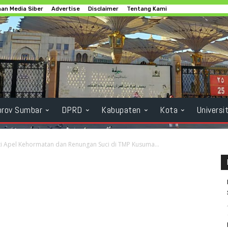
an Media Siber
Advertise
Disclaimer
Tentang Kami
rov Sumbar
DPRD
Kabupaten
Kota
Universi
i Apel Kehormatan dan Renungan Suci di TMP Kusuma...