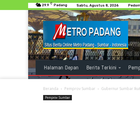
C
29.9
Padang
Sabtu, Agustus 8, 2026
Pedom
Halaman Depan
Berita Terkini
Pemp
Beranda
Pemprov Sumbar
Gubernur Sumbar Ikut
Pemprov Sumbar