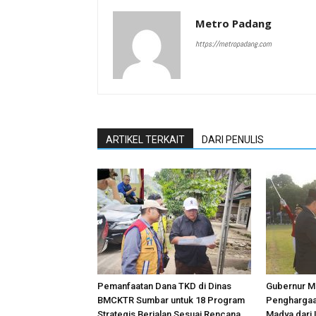
Metro Padang
https://metropadang.com
ARTIKEL TERKAIT
DARI PENULIS
Pemanfaatan Dana TKD di Dinas
Gubernur Ma
BMCKTR Sumbar untuk 18 Program
Penghargaa
Strategis Berjalan Sesuai Rencana
Madya dari