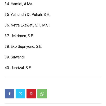
34. Hamidi,
A.Ma.
35. Yulhendri Dt Putiah, S.H.
36. Netra Ekawati, S.T.,
M.Si.
37. Jekrimen, S.E.
38. Eko Supriyono, S.E.
39. Suwandi
40. Jusrizal, S.E.