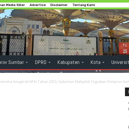
an Media Siber
Advertise
Disclaimer
Tentang Kami
rov Sumbar
DPRD
Kabupaten
Kota
Universi
nerima Anugerah KPAI Tahun 2023, Gubernur Mahyeldi Tegaskan Pemprov Sum