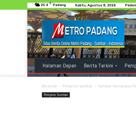
C
25.4
Padang
Sabtu, Agustus 8, 2026
Pedom
Halaman Depan
Berita Terkini
Pemp
Beranda
Pemprov Sumbar
Sumbar Nominator Pe
Pemprov Sumbar