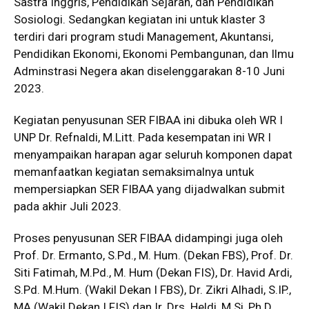
Sastra Inggris, Pendidikan Sejarah, dan Pendidikan
Sosiologi. Sedangkan kegiatan ini untuk klaster 3
terdiri dari program studi Management, Akuntansi,
Pendidikan Ekonomi, Ekonomi Pembangunan, dan Ilmu
Adminstrasi Negera akan diselenggarakan 8-10 Juni
2023.
Kegiatan penyusunan SER FIBAA ini dibuka oleh WR I
UNP Dr. Refnaldi, M.Litt. Pada kesempatan ini WR I
menyampaikan harapan agar seluruh komponen dapat
memanfaatkan kegiatan semaksimalnya untuk
mempersiapkan SER FIBAA yang dijadwalkan submit
pada akhir Juli 2023.
Proses penyusunan SER FIBAA didampingi juga oleh
Prof. Dr. Ermanto, S.Pd., M. Hum. (Dekan FBS), Prof. Dr.
Siti Fatimah, M.Pd., M. Hum (Dekan FIS), Dr. Havid Ardi,
S.Pd. M.Hum. (Wakil Dekan I FBS), Dr. Zikri Alhadi, S.IP.,
MA (Wakil Dekan I FIS) dan Ir. Drs. Heldi, M.Si, Ph.D