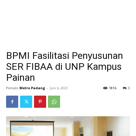
BPMI Fasilitasi Penyusunan
SER FIBAA di UNP Kampus
Painan
Penulis
Metro Padang
-
Juni 6, 2023
1816
0