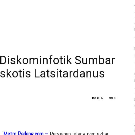
Diskominfotik Sumbar
skotis Latsitardanus
816
0
Metro Padang.com –
Persiapan jelang iven akbar