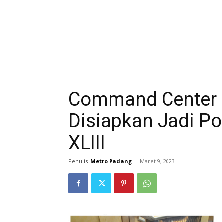
Command Center 
Disiapkan Jadi Po
XLIII
Penulis
Metro Padang
-
Maret 9, 2023