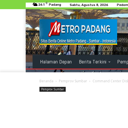
C
26.1
Padang
Sabtu, Agustus 8, 2026
Pedoma
Halaman Depan
Berita Terkini
Pemp
Beranda
Pemprov Sumbar
Command Center Disko
Pemprov Sumbar