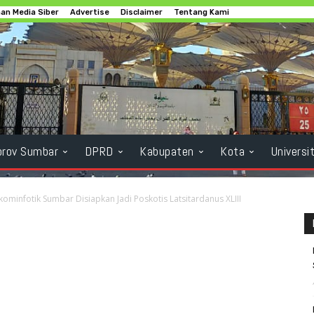
n Media Siber
Advertise
Disclaimer
Tentang Kami
rov Sumbar
DPRD
Kabupaten
Kota
Universi
minfotik Sumbar Disiapkan Jadi Poskotis Latsitardanus XLIII