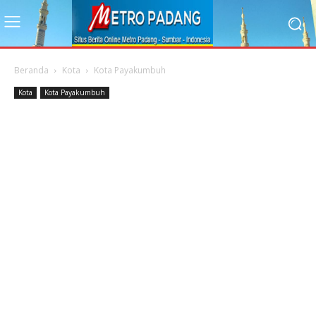
Beranda
Kota
Kota Payakumbuh
Kota
Kota Payakumbuh