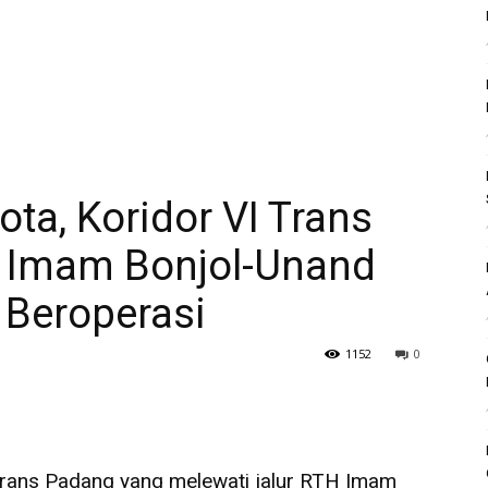
ta, Koridor VI Trans
 Imam Bonjol-Unand
 Beroperasi
1152
0
rans Padang yang melewati jalur RTH Imam