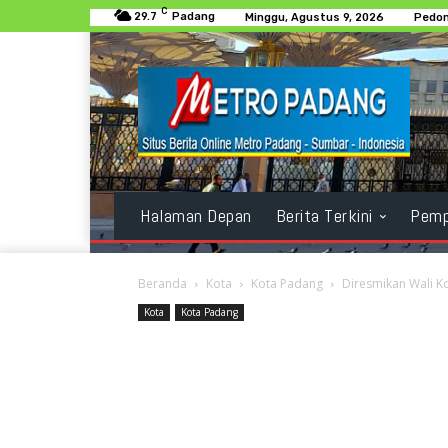
C
29.7
Padang
Minggu, Agustus 9, 2026
Pedom
Halaman Depan
Berita Terkini
Pemp
Beranda
Kota
Kota Padang
Diresmikan Wali Ko
Kota
Kota Padang