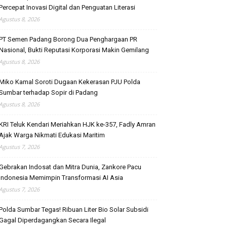
Percepat Inovasi Digital dan Penguatan Literasi
Agustus 8, 2026
PT Semen Padang Borong Dua Penghargaan PR
Nasional, Bukti Reputasi Korporasi Makin Gemilang
Agustus 8, 2026
Miko Kamal Soroti Dugaan Kekerasan PJU Polda
Sumbar terhadap Sopir di Padang
Agustus 8, 2026
KRI Teluk Kendari Meriahkan HJK ke-357, Fadly Amran
Ajak Warga Nikmati Edukasi Maritim
Agustus 7, 2026
Gebrakan Indosat dan Mitra Dunia, Zankore Pacu
Indonesia Memimpin Transformasi AI Asia
Agustus 7, 2026
Polda Sumbar Tegas! Ribuan Liter Bio Solar Subsidi
Gagal Diperdagangkan Secara Ilegal