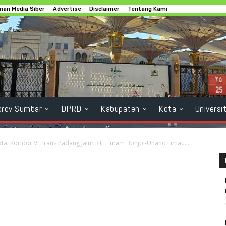
an Media Siber
Advertise
Disclaimer
Tentang Kami
rov Sumbar
DPRD
Kabupaten
Kota
Universi
ta, Koridor VI Trans Padang Jalur RTH Imam Bonjol-Unand Limau...