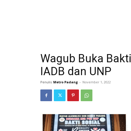
Wagub Buka Bakti
IADB dan UNP
Penulis
Metro Padang
-
November 1, 2022