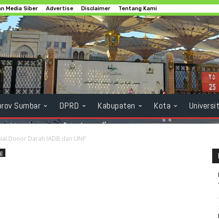
n Media Siber
Advertise
Disclaimer
Tentang Kami
rov Sumbar
DPRD
Kabupaten
Kota
Universi
sial Donor Darah IADB dan UNP
ng