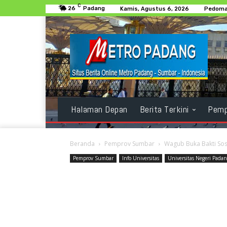
C
26
Padang
Kamis, Agustus 6, 2026
Pedoma
Halaman Depan
Berita Terkini
Pemp
Beranda
Pemprov Sumbar
Wagub Buka Bakti So
Pemprov Sumbar
Info Universitas
Universitas Negeri Pada