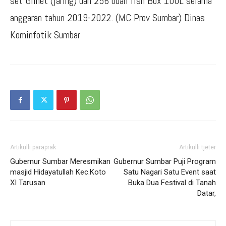
set Gilnet (jaring) dan 256 buah fish Box 100L selama
anggaran tahun 2019-2022. (MC Prov Sumbar) Dinas
Kominfotik Sumbar
Artikulli paraprak
Artikulli tjetër
Gubernur Sumbar Meresmikan
Gubernur Sumbar Puji Program
masjid Hidayatullah Kec.Koto
Satu Nagari Satu Event saat
XI Tarusan
Buka Dua Festival di Tanah
Datar,