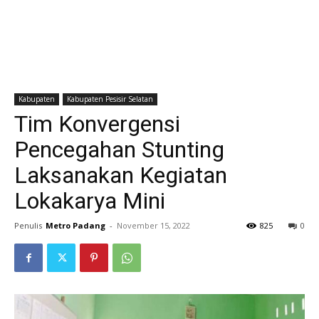
Kabupaten
Kabupaten Pesisir Selatan
Tim Konvergensi
Pencegahan Stunting
Laksanakan Kegiatan
Lokakarya Mini
Penulis
Metro Padang
-
November 15, 2022
825
0