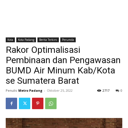
Kota
Kota Padang
Berita Terkini
Perumda
Rakor Optimalisasi
Pembinaan dan Pengawasan
BUMD Air Minum Kab/Kota
se Sumatera Barat
Penulis
Metro Padang
-
Oktober 25, 2022
2717
0