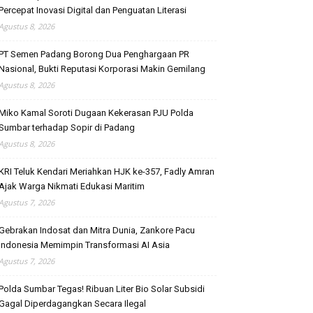
Percepat Inovasi Digital dan Penguatan Literasi
Agustus 8, 2026
PT Semen Padang Borong Dua Penghargaan PR
Nasional, Bukti Reputasi Korporasi Makin Gemilang
Agustus 8, 2026
Miko Kamal Soroti Dugaan Kekerasan PJU Polda
Sumbar terhadap Sopir di Padang
Agustus 8, 2026
KRI Teluk Kendari Meriahkan HJK ke-357, Fadly Amran
Ajak Warga Nikmati Edukasi Maritim
Agustus 7, 2026
Gebrakan Indosat dan Mitra Dunia, Zankore Pacu
Indonesia Memimpin Transformasi AI Asia
Agustus 7, 2026
Polda Sumbar Tegas! Ribuan Liter Bio Solar Subsidi
Gagal Diperdagangkan Secara Ilegal