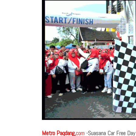
Metro Paqdang,
com
-Suasana Car Free Day