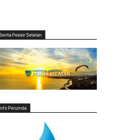
Berita Pesisir Selatan
Info Perumda