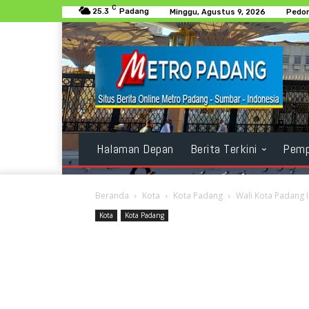
C
25.3
Padang
Minggu, Agustus 9, 2026
Pedom
Halaman Depan
Berita Terkini
Pemp
Beranda
Kota
Kota Padang
Wali Kota Padang I
Kota
Kota Padang