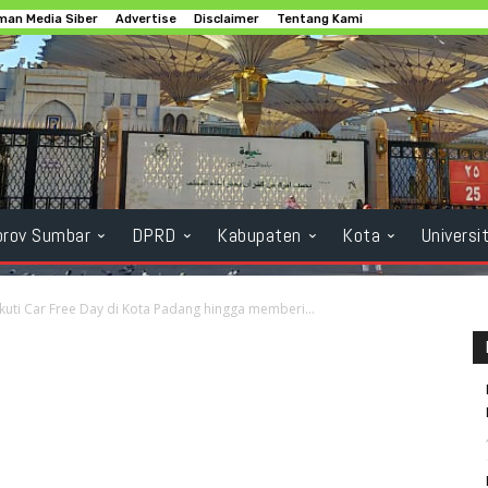
an Media Siber
Advertise
Disclaimer
Tentang Kami
rov Sumbar
DPRD
Kabupaten
Kota
Universi
kuti Car Free Day di Kota Padang hingga memberi...