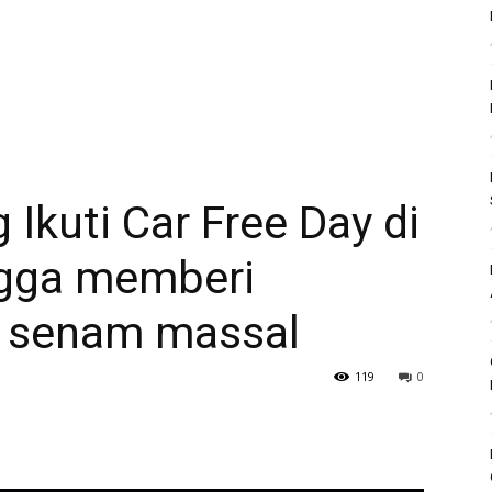
Ikuti Car Free Day di
ngga memberi
 senam massal
119
0