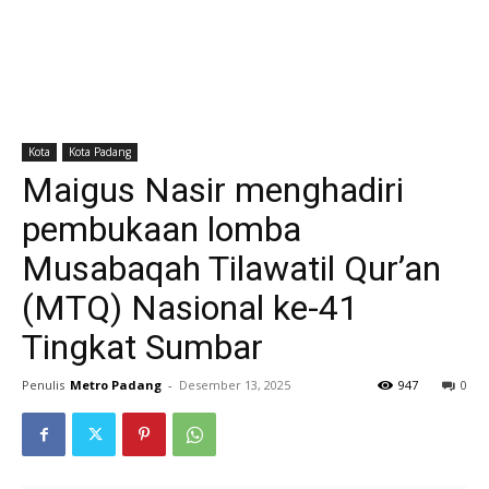
Kota
Kota Padang
Maigus Nasir menghadiri
pembukaan lomba
Musabaqah Tilawatil Qur’an
(MTQ) Nasional ke-41
Tingkat Sumbar
Penulis
Metro Padang
-
Desember 13, 2025
947
0