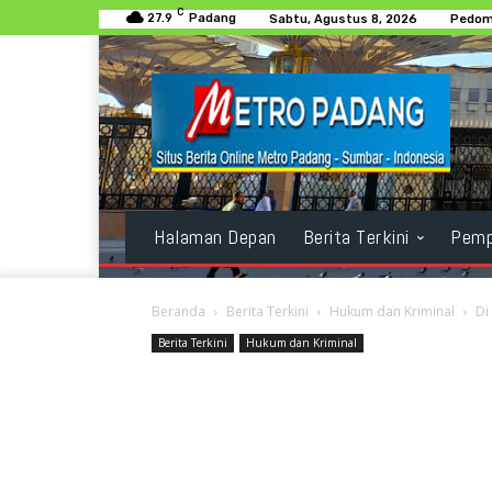
C
27.9
Padang
Sabtu, Agustus 8, 2026
Pedom
Halaman Depan
Berita Terkini
Pemp
Beranda
Berita Terkini
Hukum dan Kriminal
Di
Berita Terkini
Hukum dan Kriminal