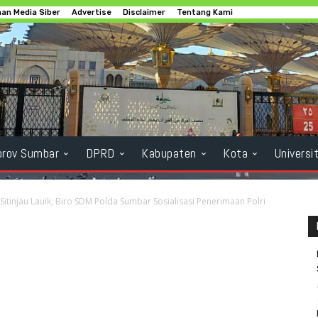
an Media Siber
Advertise
Disclaimer
Tentang Kami
rov Sumbar
DPRD
Kabupaten
Kota
Universi
 Sitinjau Lauik, Biro SDM Polda Sumbar Sosialisasi Penerimaan Polri