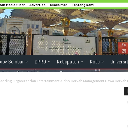
an Media Siber
Advertise
Disclaimer
Tentang Kami
rov Sumbar
DPRD
Kabupaten
Kota
Universi
Wedding Organizer dan Entertainment Aldho Berkah Management Bawa Berkah u