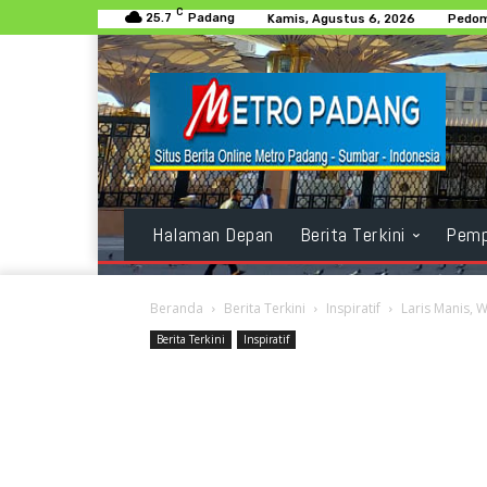
C
25.7
Padang
Kamis, Agustus 6, 2026
Pedom
Halaman Depan
Berita Terkini
Pemp
Beranda
Berita Terkini
Inspiratif
Laris Manis, 
Berita Terkini
Inspiratif