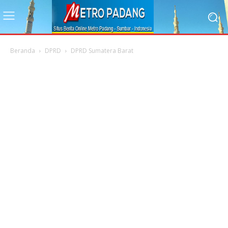
Beranda
DPRD
DPRD Sumatera Barat