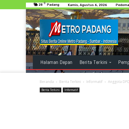
C
28
Padang
Kamis, Agustus 6, 2026
Pedoman
Halaman Depan
Berita Terkini
Pemp
Beranda
Berita Terkini
Informatif
Anggota DPD
Berita Terkini
Informatif