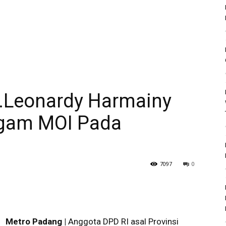
.Leonardy Harmainy
agam MOI Pada
7097
0
Metro Padang |
Anggota DPD RI asal Provinsi