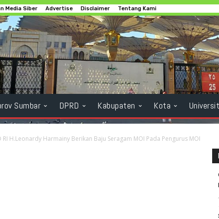
 Media Siber
Advertise
Disclaimer
Tentang Kami
rov Sumbar
DPRD
Kabupaten
Kota
Universi
 RI H.Leonardy Harmainy Berikan Baju Seragam MOI Pada Pengurus MOI