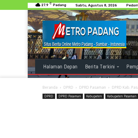
C
27.9
Padang
Sabtu, Agustus 8, 2026
Pedom
Halaman Depan
Berita Terkini
Pemp
Beranda
DPRD
DPRD Pasaman
DPRD Kab. Pas
DPRD
DPRD Pasaman
Kabupaten
Kabupaten Pasaman