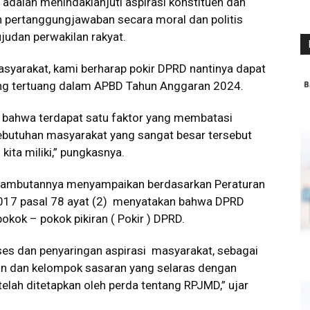
dalah menindaklanjuti aspirasi konstituen dan
pertanggungjawaban secara moral dan politis
ujudan perwakilan rakyat.
asyarakat, kami berharap pokir DPRD nantinya dapat
yang tertuang dalam APBD Tahun Anggaran 2024.
 bahwa terdapat satu faktor yang membatasi
kebutuhan masyarakat yang sangat besar tersebut
ita miliki,” pungkasnya.
sambutannya menyampaikan berdasarkan Peraturan
017 pasal 78 ayat (2) menyatakan bahwa DPRD
kok – pokok pikiran ( Pokir ) DPRD.
ses dan penyaringan aspirasi masyarakat, sebagai
tan dan kelompok sasaran yang selaras dengan
lah ditetapkan oleh perda tentang RPJMD,” ujar