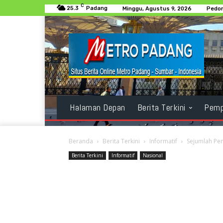
C
25.3
Padang
Minggu, Agustus 9, 2026
Pedom
Halaman Depan
Berita Terkini
Pemp
Beranda
Berita Terkini
Informatif
Sejumlah Pe
Berita Terkini
Informatif
Nasional