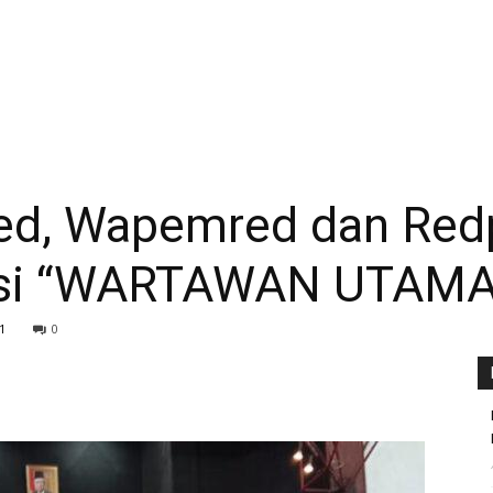
ed, Wapemred dan Redp
kasi “WARTAWAN UTAMA
1
0