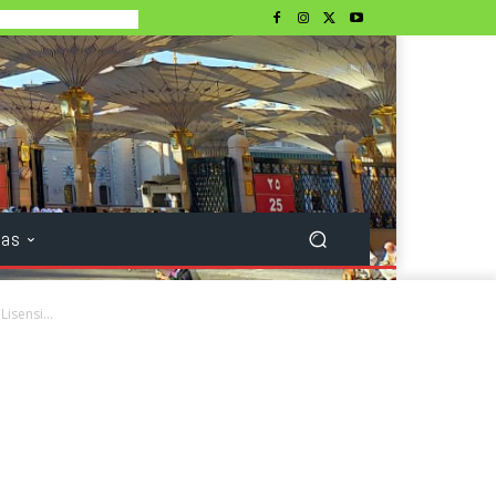
tas
sensi...