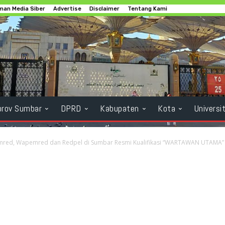
an Media Siber
Advertise
Disclaimer
Tentang Kami
rov Sumbar
DPRD
Kabupaten
Kota
Universi
mred, Wapemred dan Redpel di Sumbar Resmi Kualifikasi “WARTAWAN UTAMA” Li