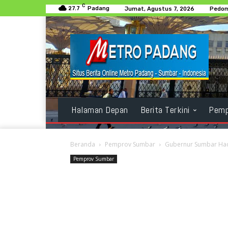
C
27.7
Padang
Jumat, Agustus 7, 2026
Pedom
Halaman Depan
Berita Terkini
Pemp
Beranda
Pemprov Sumbar
Gubernur Sumbar Hadi
Pemprov Sumbar