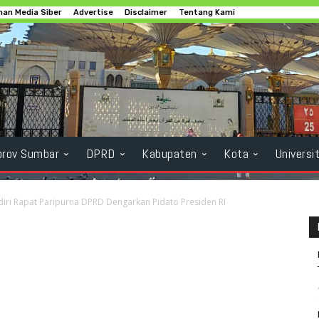
an Media Siber
Advertise
Disclaimer
Tentang Kami
rov Sumbar
DPRD
Kabupaten
Kota
Universi
ri Rapat Paripurna DPRD Dengarkan Pidato Presiden RI