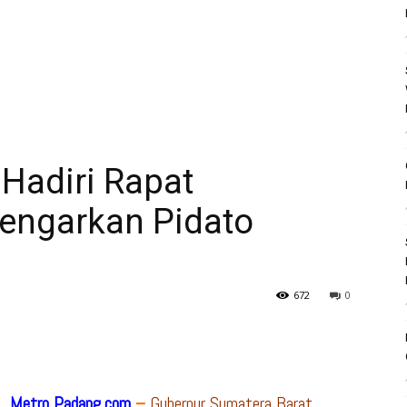
Hadiri Rapat
engarkan Pidato
672
0
Metro Padang.com
–
Gubernur Sumatera Barat,