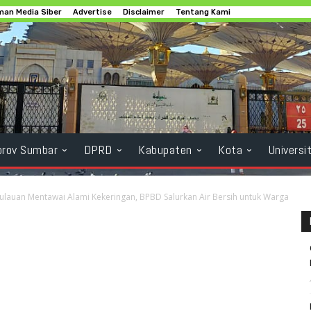
an Media Siber
Advertise
Disclaimer
Tentang Kami
rov Sumbar
DPRD
Kabupaten
Kota
Universi
ulauan Mentawai Alami Kekeringan, BPBD Salurkan Air Bersih untuk Warga