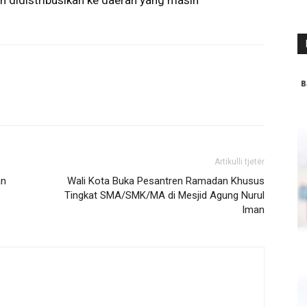
sih didistribusikan ke daerah yang masih
Artikulli tjetër
an
Wali Kota Buka Pesantren Ramadan Khusus
Tingkat SMA/SMK/MA di Mesjid Agung Nurul
Iman