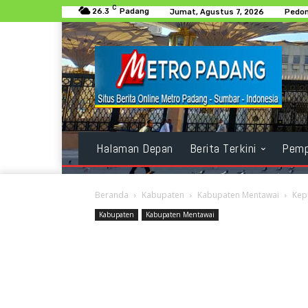
C
26.3
Padang
Jumat, Agustus 7, 2026
Pedom
Halaman Depan
Berita Terkini
Pemp
Beranda
Kabupaten
Kabupaten Mentawai
Kep
Kabupaten
Kabupaten Mentawai