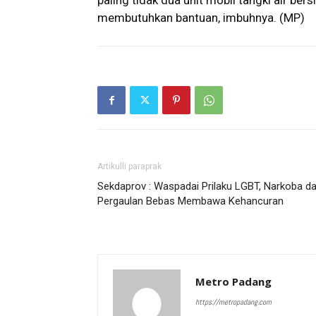
paling tidak dua unit mobil tangki air ber
membutuhkan bantuan, imbuhnya. (MP)
Artikulli paraprak
Sekdaprov : Waspadai Prilaku LGBT, Narkoba d
Pergaulan Bebas Membawa Kehancuran
Metro Padang
https://metropadang.com