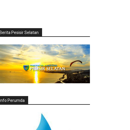
Berita Pesisir Selatan
Info Perumda