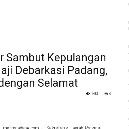
r Sambut Kepulangan
aji Debarkasi Padang,
dengan Selamat
1482
0
metropadang.com – Sekretaris Daerah Provinsi