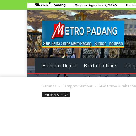
C
25.3
Padang
Minggu, Agustus 9, 2026
Pedom
Halaman Depan
Berita Terkini
Pemp
Beranda
Pemprov Sumbar
Sekdaprov Sumbar Sam
Pemprov Sumbar