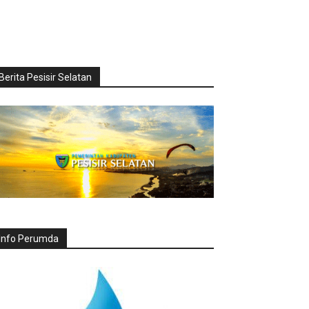
Berita Pesisir Selatan
Info Perumda