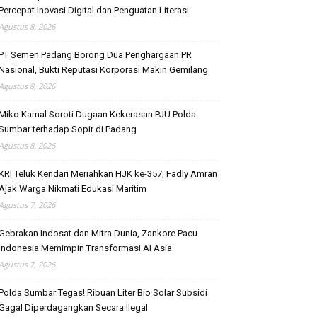
Percepat Inovasi Digital dan Penguatan Literasi
Agustus 8, 2026
PT Semen Padang Borong Dua Penghargaan PR
Nasional, Bukti Reputasi Korporasi Makin Gemilang
Agustus 8, 2026
Miko Kamal Soroti Dugaan Kekerasan PJU Polda
Sumbar terhadap Sopir di Padang
Agustus 8, 2026
KRI Teluk Kendari Meriahkan HJK ke-357, Fadly Amran
Ajak Warga Nikmati Edukasi Maritim
Agustus 7, 2026
Gebrakan Indosat dan Mitra Dunia, Zankore Pacu
Indonesia Memimpin Transformasi AI Asia
Agustus 7, 2026
Polda Sumbar Tegas! Ribuan Liter Bio Solar Subsidi
Gagal Diperdagangkan Secara Ilegal