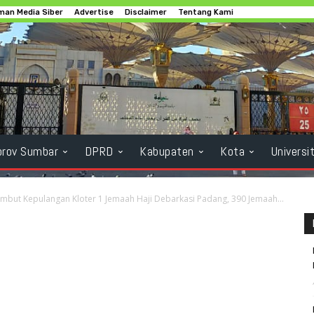
an Media Siber
Advertise
Disclaimer
Tentang Kami
rov Sumbar
DPRD
Kabupaten
Kota
Universi
but Kepulangan Kloter 1 Jemaah Haji Debarkasi Padang, 390 Jemaah...