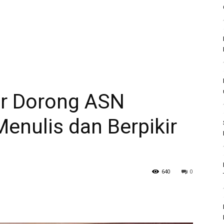
r Dorong ASN
enulis dan Berpikir
640
0