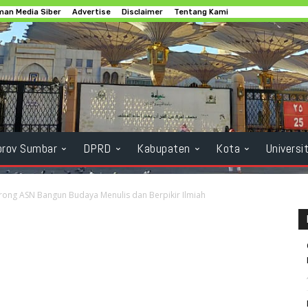
an Media Siber
Advertise
Disclaimer
Tentang Kami
rov Sumbar
DPRD
Kabupaten
Kota
Universi
ong ASN Bangun Budaya Menulis dan Berpikir Ilmiah