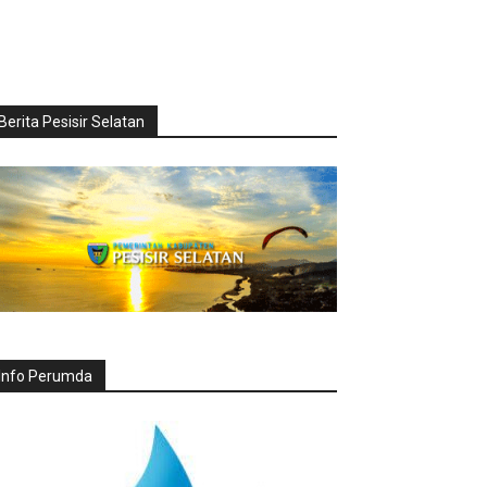
Berita Pesisir Selatan
Info Perumda