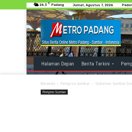
C
26.3
Padang
Jumat, Agustus 7, 2026
Pedom
Halaman Depan
Berita Terkini
Pemp
Beranda
Pemprov Sumbar
Gubernur Sumbar Dor
Pemprov Sumbar