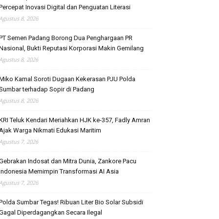
Percepat Inovasi Digital dan Penguatan Literasi
Agustus 8, 2026
PT Semen Padang Borong Dua Penghargaan PR
Nasional, Bukti Reputasi Korporasi Makin Gemilang
Agustus 8, 2026
Miko Kamal Soroti Dugaan Kekerasan PJU Polda
Sumbar terhadap Sopir di Padang
Agustus 8, 2026
KRI Teluk Kendari Meriahkan HJK ke-357, Fadly Amran
Ajak Warga Nikmati Edukasi Maritim
Agustus 7, 2026
Gebrakan Indosat dan Mitra Dunia, Zankore Pacu
Indonesia Memimpin Transformasi AI Asia
Agustus 7, 2026
Polda Sumbar Tegas! Ribuan Liter Bio Solar Subsidi
Gagal Diperdagangkan Secara Ilegal