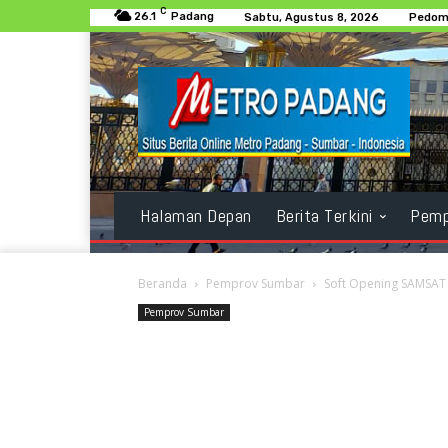
C
26.1
Padang
Sabtu, Agustus 8, 2026
Pedoma
Halaman Depan
Berita Terkini
Pemp
Beranda
Pemprov Sumbar
Soft Opening SAMSAT 
Pemprov Sumbar