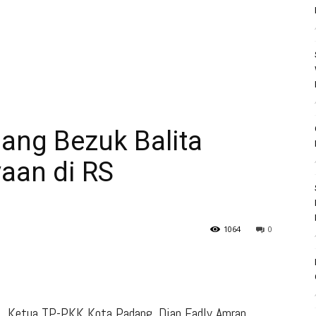
ang Bezuk Balita
aan di RS
1064
0
Ketua TP-PKK Kota Padang,
Dian Fadly Amran