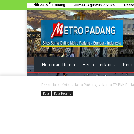
C
24.6
Padang
Jumat, Agustus 7, 2026
Pedom
Halaman Depan
Berita Terkini
Pemp
Beranda
Kota
Kota Padang
Ketua TP-PKK Pada
Kota
Kota Padang