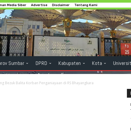
an Media Siber
Advertise
Disclaimer
Tentang Kami
rov Sumbar
DPRD
Kabupaten
Kota
Universi
ng Bezuk Balita Korban Penganiayaan di RS Bhayangkara