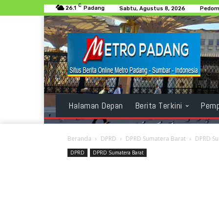
C
26.1
Padang
Sabtu, Agustus 8, 2026
Pedoma
Halaman Depan
Berita Terkini
Pemp
Beranda
DPRD
DPRD Sumatera Barat
DPRD Sum
DPRD
DPRD Sumatera Barat