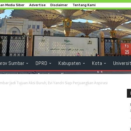
n Media Siber
Advertise
Disclaimer
Tentang Kami
rov Sumbar
DPRD
Kabupaten
Kota
Universi
bar Jadi Tujuan Aksi Buruh, Evi Yandri Siap Perjuangkan Aspirasi