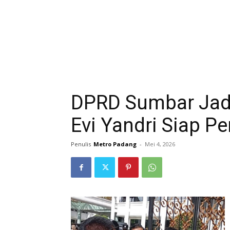
DPRD Sumbar Jadi
Evi Yandri Siap P
Penulis
Metro Padang
-
Mei 4, 2026