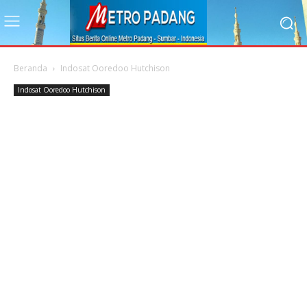
Beranda
Indosat Ooredoo Hutchison
Indosat Ooredoo Hutchison