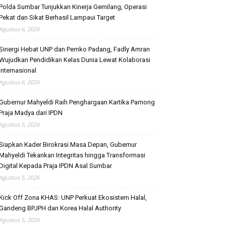
Polda Sumbar Tunjukkan Kinerja Gemilang, Operasi
Pekat dan Sikat Berhasil Lampaui Target
Agustus 6, 2026
Sinergi Hebat UNP dan Pemko Padang, Fadly Amran
Wujudkan Pendidikan Kelas Dunia Lewat Kolaborasi
Internasional
Agustus 6, 2026
Gubernur Mahyeldi Raih Penghargaan Kartika Pamong
Praja Madya dari IPDN
Agustus 5, 2026
Siapkan Kader Birokrasi Masa Depan, Gubernur
Mahyeldi Tekankan Integritas hingga Transformasi
Digital Kepada Praja IPDN Asal Sumbar
Agustus 5, 2026
Kick Off Zona KHAS: UNP Perkuat Ekosistem Halal,
Gandeng BPJPH dan Korea Halal Authority
Agustus 5, 2026