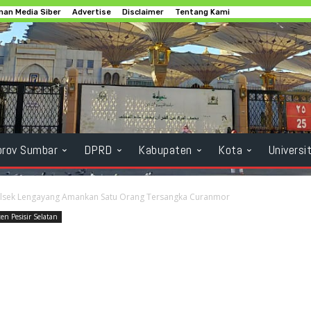
an Media Siber
Advertise
Disclaimer
Tentang Kami
rov Sumbar
DPRD
Kabupaten
Kota
Universi
lsek Lengayang Amankan Satu Orang Tersangka Curanmor
en Pesisir Selatan