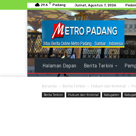
C
29.6
Padang
Jumat, Agustus 7, 2026
Pedom
Halaman Depan
Berita Terkini
Pemp
Beranda
Berita Terkini
Hukum dan Kriminal
Po
Berita Terkini
Hukum dan Kriminal
Kabupaten
Kabupat