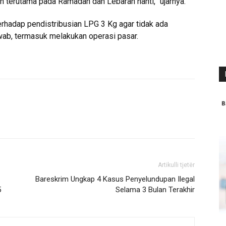
an terutama pada Ramadan dan Lebaran nanti,” ujarnya.
terhadap pendistribusian LPG 3 Kg agar tidak ada
wab, termasuk melakukan operasi pasar.
Artikulli tjetër
Bareskrim Ungkap 4 Kasus Penyelundupan Ilegal
5
Selama 3 Bulan Terakhir