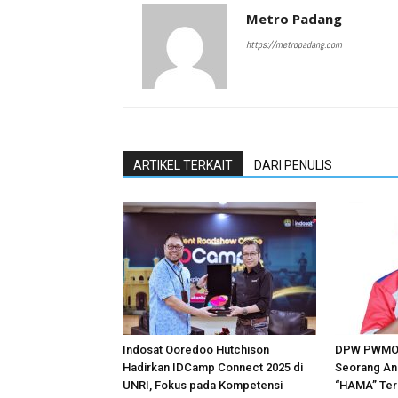
Metro Padang
https://metropadang.com
ARTIKEL TERKAIT
DARI PENULIS
Indosat Ooredoo Hutchison
DPW PWMOI 
Hadirkan IDCamp Connect 2025 di
Seorang An
UNRI, Fokus pada Kompetensi
“HAMA” Ter