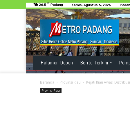
C
26.5
Padang
Kamis, Agustus 6, 2026
Pedom
Halaman Depan
Berita Terkini
Pemp
Beranda
Provinsi Riau
Kejati Riau Awasi Distribu
Provinsi Riau