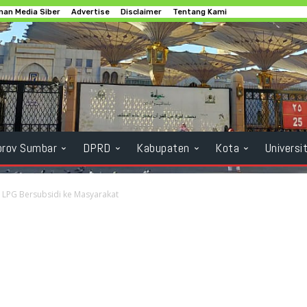
an Media Siber
Advertise
Disclaimer
Tentang Kami
rov Sumbar
DPRD
Kabupaten
Kota
Universi
si LPG Bersubsidi ke Masyarakat