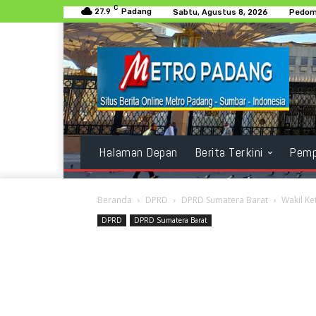
C
27.9
Padang
Sabtu, Agustus 8, 2026
Pedom
Halaman Depan
Berita Terkini
Pemp
Beranda
DPRD
DPRD Sumatera Barat
Wakil Ke
DPRD
DPRD Sumatera Barat