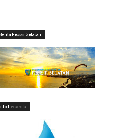
Berita Pesisir Selatan
Info Perumda