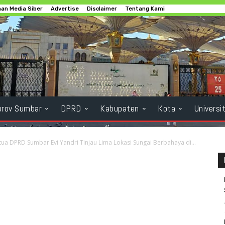
an Media Siber
Advertise
Disclaimer
Tentang Kami
rov Sumbar
DPRD
Kabupaten
Kota
Universi
tua DPRD Sumbar Evi Yandri Tinjau Lima Lokasi Sungai Berbahaya di...