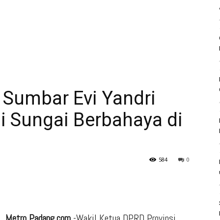
 Sumbar Evi Yandri
i Sungai Berbahaya di
584
0
Metro Padang.com
-Wakil Ketua DPRD Provinsi