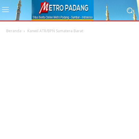
Beranda
Kanwil ATR/BPN Sumatera Barat