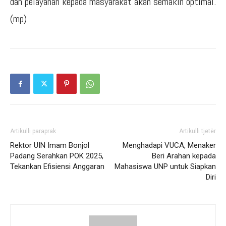
dan pelayanan kepada masyarakat akan semakin optimal.
(mp)
Artikulli paraprak
Artikulli tjetër
Rektor UIN Imam Bonjol
Menghadapi VUCA, Menaker
Padang Serahkan POK 2025,
Beri Arahan kepada
Tekankan Efisiensi Anggaran
Mahasiswa UNP untuk Siapkan
Diri