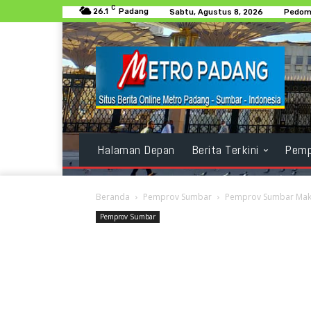
C
26.1
Padang
Sabtu, Agustus 8, 2026
Pedoma
Halaman Depan
Berita Terkini
Pemp
Beranda
Pemprov Sumbar
Pemprov Sumbar Makin
Pemprov Sumbar