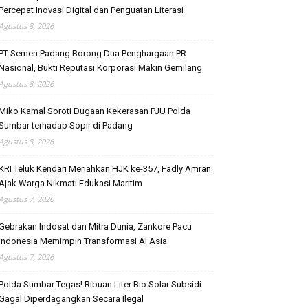
Percepat Inovasi Digital dan Penguatan Literasi
Agustus 8, 2026
PT Semen Padang Borong Dua Penghargaan PR
Nasional, Bukti Reputasi Korporasi Makin Gemilang
Agustus 8, 2026
Miko Kamal Soroti Dugaan Kekerasan PJU Polda
Sumbar terhadap Sopir di Padang
Agustus 8, 2026
KRI Teluk Kendari Meriahkan HJK ke-357, Fadly Amran
Ajak Warga Nikmati Edukasi Maritim
Agustus 7, 2026
Gebrakan Indosat dan Mitra Dunia, Zankore Pacu
Indonesia Memimpin Transformasi AI Asia
Agustus 7, 2026
Polda Sumbar Tegas! Ribuan Liter Bio Solar Subsidi
Gagal Diperdagangkan Secara Ilegal