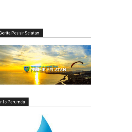
Berita Pesisir Selatan
Info Perumda