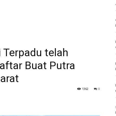
 Terpadu telah
aftar Buat Putra
arat
1362
0