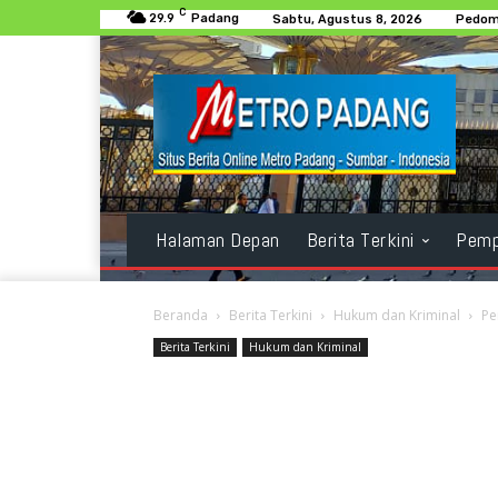
C
29.9
Padang
Sabtu, Agustus 8, 2026
Pedom
Halaman Depan
Berita Terkini
Pemp
Beranda
Berita Terkini
Hukum dan Kriminal
Pe
Berita Terkini
Hukum dan Kriminal