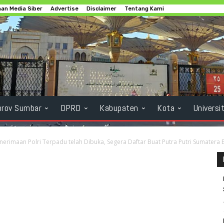
an Media Siber
Advertise
Disclaimer
Tentang Kami
rov Sumbar
DPRD
Kabupaten
Kota
Universi
nerimaan Polri Terpadu telah Dibuka, Segera Daftar Buat Putra Putri Sumatera 