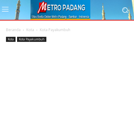
Beranda
Kota
Kota Payakumbuh
Kota
Kota Payakumbuh