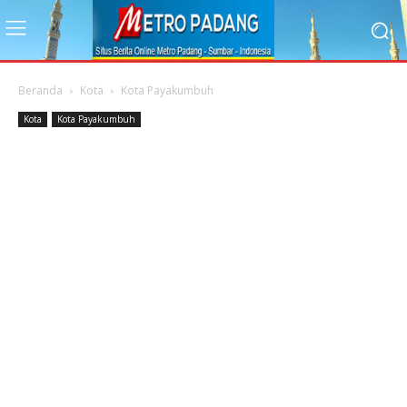
Beranda
Kota
Kota Payakumbuh
Kota
Kota Payakumbuh