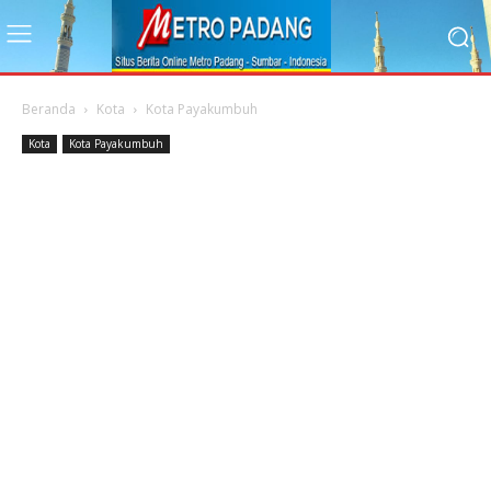
Beranda
Kota
Kota Payakumbuh
Kota
Kota Payakumbuh