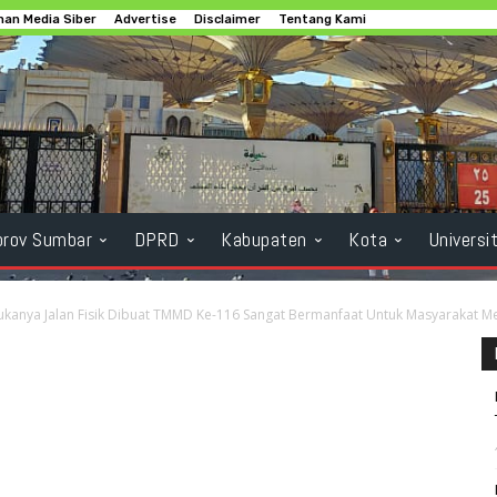
an Media Siber
Advertise
Disclaimer
Tentang Kami
rov Sumbar
DPRD
Kabupaten
Kota
Universi
ukanya Jalan Fisik Dibuat TMMD Ke-116 Sangat Bermanfaat Untuk Masyarakat M