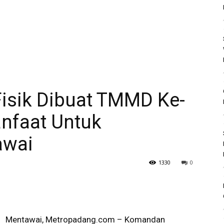
Fisik Dibuat TMMD Ke-
nfaat Untuk
awai
1330
0
Mentawai, Metropadang.com – Komandan