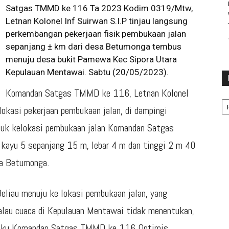
Satgas TMMD ke 116 Ta 2023 Kodim 0319/Mtw,
Letnan Kolonel Inf Suirwan S.I.P tinjau langsung
perkembangan pekerjaan fisik pembukaan jalan
sepanjang ± km dari desa Betumonga tembus
menuju desa bukit Pamewa Kec Sipora Utara
Kepulauan Mentawai. Sabtu (20/05/2023).
Komandan Satgas TMMD ke 116, Letnan Kolonel
Ka
lokasi pekerjaan pembukaan jalan, di dampingi
k kelokasi pembukaan jalan Komandan Satgas
ayu 5 sepanjang 15 m, lebar 4 m dan tinggi 2 m 40
sa Betumonga.
Beliau menuju ke lokasi pembukaan jalan, yang
alau cuaca di Kepulauan Mentawai tidak menentukan,
selaku Komandan Satgas TMMD ke 116 Optimis