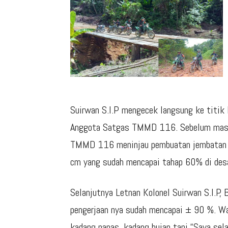
Suirwan S.I.P mengecek langsung ke titik 
Anggota Satgas TMMD 116. Sebelum masu
TMMD 116 meninjau pembuatan jembatan k
cm yang sudah mencapai tahap 60% di de
Selanjutnya Letnan Kolonel Suirwan S.I.P, 
pengerjaan nya sudah mencapai ± 90 %. W
kadang panas, kadang hujan tapi “Saya 