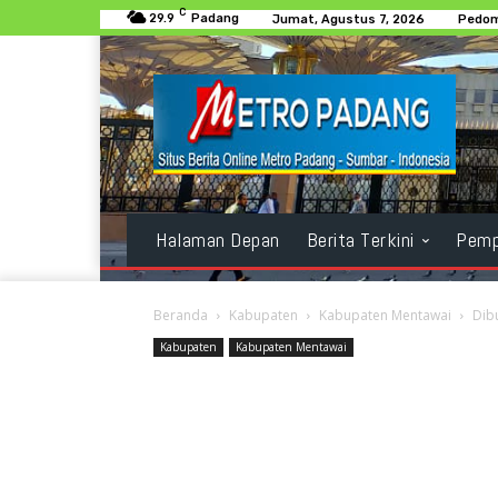
C
29.9
Padang
Jumat, Agustus 7, 2026
Pedom
Halaman Depan
Berita Terkini
Pemp
Beranda
Kabupaten
Kabupaten Mentawai
Dib
Kabupaten
Kabupaten Mentawai