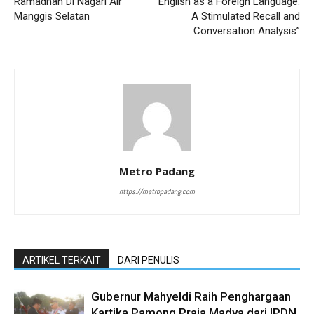
Ramadhan Di Nagari Air
English as a Foreign Language:
Manggis Selatan
A Stimulated Recall and
Conversation Analysis”
Metro Padang
https://metropadang.com
ARTIKEL TERKAIT
DARI PENULIS
Gubernur Mahyeldi Raih Penghargaan
Kartika Pamong Praja Madya dari IPDN