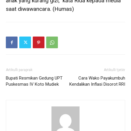
anak yang kurang gizi,” kata Rida kepada media
saat diwawancara. (Humas)
Artikulli paraprak
Artikulli tjetër
Bupati Resmikan Gedung UPT
Cara Wako Payakumbuh
Puskesmas IV Koto Mudiek
Kendalikan Inflasi Disorot RRI