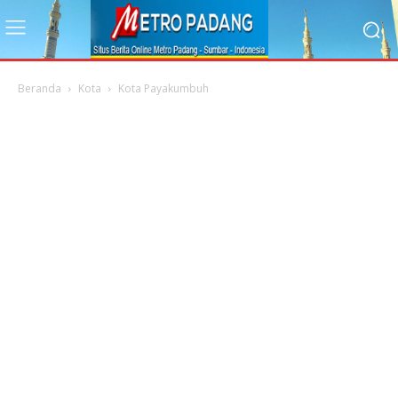
Beranda
Kota
Kota Payakumbuh