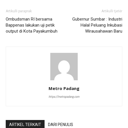
Artikulli paraprak
Artikulli tjetër
Ombudsman RI bersama
Gubernur Sumbar : Industri
Bappenas lakukan uji petik
Halal Peluang Inkubasi
output di Kota Payakumbuh
Wirausahawan Baru
Metro Padang
https://metropadang.com
ARTIKEL TERKAIT
DARI PENULIS