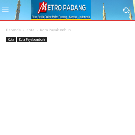
Beranda
Kota
Kota Payakumbuh
Kota
Kota Payakumbuh